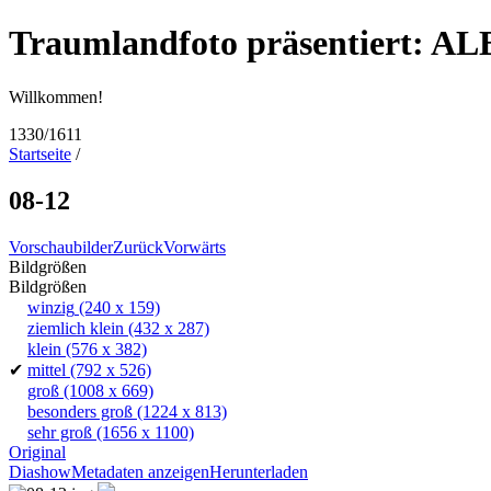
Traumlandfoto präsentiert: AL
Willkommen!
1330/1611
Startseite
/
08-12
Vorschaubilder
Zurück
Vorwärts
Bildgrößen
Bildgrößen
winzig
(240 x 159)
ziemlich klein
(432 x 287)
klein
(576 x 382)
✔
mittel
(792 x 526)
groß
(1008 x 669)
besonders groß
(1224 x 813)
sehr groß
(1656 x 1100)
Original
Diashow
Metadaten anzeigen
Herunterladen